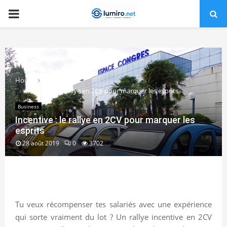
PRIMARY
MENU
Home
Business
Incentive : le rallye en 2CV pour marquer les esprits
Business
Incentive : le rallye en 2CV pour marquer les
esprits
28 août 2019
0
3702
Tu veux récompenser tes salariés avec une expérience
qui sorte vraiment du lot ? Un rallye incentive en 2CV