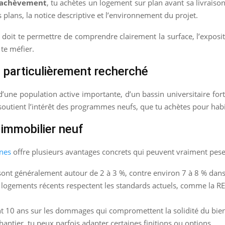
d’achèvement
, tu achètes un logement sur plan avant sa livraison
es plans, la notice descriptive et l’environnement du projet.
oit te permettre de comprendre clairement la surface, l’expositio
t te méfier.
particulièrement recherché
une population active importante, d’un bassin universitaire fort 
outient l’intérêt des programmes neufs, que tu achètes pour habi
immobilier neuf
nnes
offre plusieurs avantages concrets qui peuvent vraiment peser
s sont généralement autour de 2 à 3 %, contre environ 7 à 8 % dans
s logements récents respectent les standards actuels, comme la 
nt 10 ans sur les dommages qui compromettent la solidité du bien
antier, tu peux parfois adapter certaines finitions ou options.