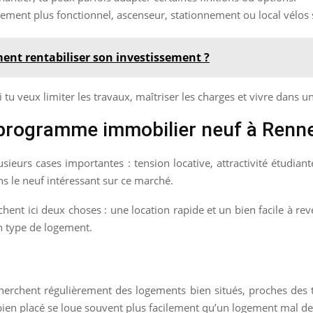
cement plus fonctionnel, ascenseur, stationnement ou local vélos 
ent rentabiliser son investissement ?
i tu veux limiter les travaux, maîtriser les charges et vivre dans 
 programme immobilier neuf à Renn
sieurs cases importantes : tension locative, attractivité étudiante
ns le neuf intéressant sur ce marché.
chent ici deux choses : une location rapide et un bien facile à r
n type de logement.
recherchent régulièrement des logements bien situés, proches des 
 bien placé se loue souvent plus facilement qu’un logement mal des