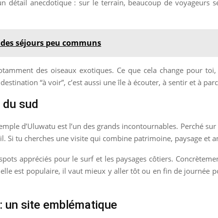
s un détail anecdotique : sur le terrain, beaucoup de voyageurs s
r des séjours peu communs
 notamment des oiseaux exotiques. Ce que cela change pour toi,
estination “à voir”, c’est aussi une île à écouter, à sentir et à pa
s du sud
e temple d’Uluwatu est l’un des grands incontournables. Perché sur u
l. Si tu cherches une visite qui combine patrimoine, paysage et am
spots appréciés pour le surf et les paysages côtiers. Concrètement
lle est populaire, il vaut mieux y aller tôt ou en fin de journée p
: un site emblématique