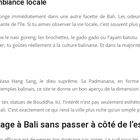
mbiance locale
immédiatement dans une autre facette de Bali. Les odeurs, le
te de l’île. Si tu aimes observer la vie locale, c’est souvent plus
 le nasi goreng, les brochettes, le gado gado ou l’ayam batutu. 
r, tu goûtes réellement à la culture balinaise. Et dans la majorité
asa Hang Sang, le dieu suprême. Sa Padmasana, en forme de
x temples balinais, ce site te donne un bon aperçu de la dimension re
ses statues de Bouddha. Ici, l’intérêt n’est pas seulement esthét
ali. C’est exactement ce qui rend la ville plus riche qu’un simple p
e à Bali sans passer à côté de l’e
lus efficace est de penser ton itinéraire par zones. Le sud pour les 