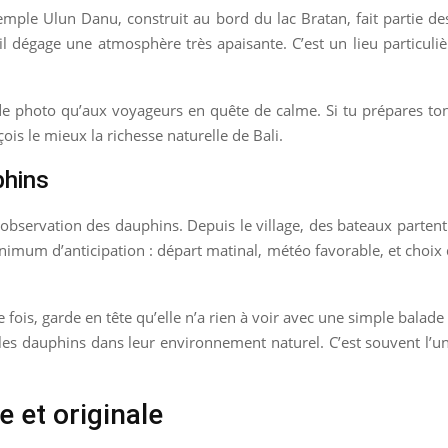
emple Ulun Danu, construit au bord du lac Bratan, fait partie de
l dégage une atmosphère très apaisante. C’est un lieu particuli
 de photo qu’aux voyageurs en quête de calme. Si tu prépares ton 
rçois le mieux la richesse naturelle de Bali.
phins
bservation des dauphins. Depuis le village, des bateaux partent t
mum d’anticipation : départ matinal, météo favorable, et choix d
 fois, garde en tête qu’elle n’a rien à voir avec une simple balade 
er les dauphins dans leur environnement naturel. C’est souvent l’
 et originale