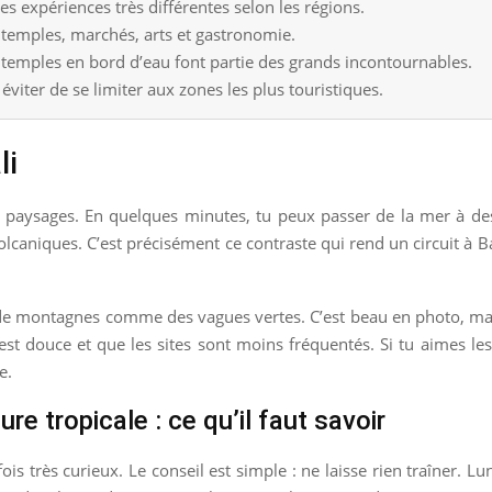
 des expériences très différentes selon les régions.
: temples, marchés, arts et gastronomie.
es temples en bord d’eau font partie des grands incontournables.
t éviter de se limiter aux zones les plus touristiques.
li
des paysages. En quelques minutes, tu peux passer de la mer à d
olcaniques. C’est précisément ce contraste qui rend un circuit à Ba
ncs de montagnes comme des vagues vertes. C’est beau en photo, mai
 est douce et que les sites sont moins fréquentés. Si tu aimes le
e.
re tropicale : ce qu’il faut savoir
is très curieux. Le conseil est simple : ne laisse rien traîner. Lu