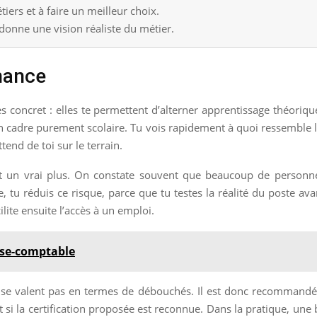
iers et à faire un meilleur choix.
donne une vision réaliste du métier.
nance
s concret : elles te permettent d’alterner apprentissage théoriq
un cadre purement scolaire. Tu vois rapidement à quoi ressemble le
end de toi sur le terrain.
est un vrai plus. On constate souvent que beaucoup de person
, tu réduis ce risque, parce que tu testes la réalité du poste av
ilite ensuite l’accès à un emploi.
ise-comptable
 se valent pas en termes de débouchés. Il est donc recommandé de 
t si la certification proposée est reconnue. Dans la pratique, un